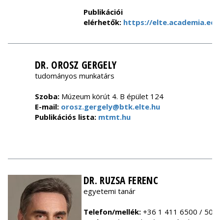
Publikációi
elérhetők:
https://elte.academia.ed
DR. OROSZ GERGELY
tudományos munkatárs
Szoba:
Múzeum körút 4. B épület 124
E-mail:
orosz.gergely@btk.elte.hu
Publikációs lista:
mtmt.hu
DR. RUZSA FERENC
egyetemi tanár
Telefon/mellék:
+36 1 411 6500 / 501