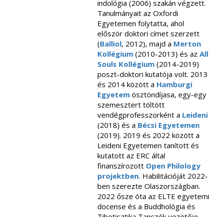
indológia (2006) szakán végzett.
Tanulmányait az Oxfordi
Egyetemen folytatta, ahol
először doktori címet szerzett
(
Balliol
, 2012), majd a
Merton
Kollégium
(2010-2013) és az
All
Souls Kollégium
(2014-2019)
poszt-doktori kutatója volt. 2013
és 2014 között a
Hamburgi
Egyetem
ösztöndíjasa, egy-egy
szemesztert töltött
vendégprofesszorként a
Leideni
(2018) és a
Bécsi Egyetemen
(2019). 2019 és 2022 között a
Leideni Egyetemen tanított és
kutatott az ERC által
finanszírozott
Open Philology
projektben.
Habilitációját 2022-
ben szerezte Olaszországban.
2022 ősze óta az ELTE egyetemi
docense és a Buddhológia és
Tibetisztika Tanszék vezetője.