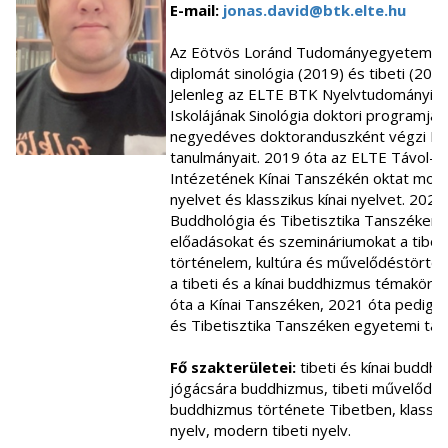
E-mail:
jonas.david@btk.elte.hu
Az Eötvös Loránd Tudományegyetemen
diplomát sinológia (2019) és tibeti (202
Jelenleg az ELTE BTK Nyelvtudományi D
Iskolájának Sinológia doktori programján
negyedéves doktoranduszként végzi P
tanulmányait. 2019 óta az ELTE Távol-ke
Intézetének Kínai Tanszékén oktat mode
nyelvet és klasszikus kínai nyelvet. 2020
Buddhológia és Tibetisztika Tanszéken t
előadásokat és szemináriumokat a tibeti
történelem, kultúra és művelődéstörtén
a tibeti és a kínai buddhizmus témaköre
óta a Kínai Tanszéken, 2021 óta pedig 
és Tibetisztika Tanszéken egyetemi ta
Fő szakterületei:
tibeti és kínai buddhi
jógácsára buddhizmus, tibeti művelődés
buddhizmus története Tibetben, klasszik
nyelv, modern tibeti nyelv.