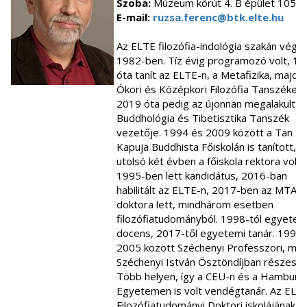
Szoba:
Múzeum körút 4. B épület 105
E-mail:
ruzsa.ferenc@btk.elte.hu
Az ELTE filozófia-indológia szakán végz
1982-ben. Tíz évig programozó volt, 1
óta tanít az ELTE-n, a Metafizika, majd 
Ókori és Középkori Filozófia Tanszéken,
2019 óta pedig az újonnan megalakult
Buddhológia és Tibetisztika Tanszék
vezetője. 1994 és 2009 között a Tan
Kapuja Buddhista Főiskolán is tanított, a
utolsó két évben a főiskola rektora volt.
1995-ben lett kandidátus, 2016-ban
habilitált az ELTE-n, 2017-ben az MTA
doktora lett, mindhárom esetben
filozófiatudományból. 1998-tól egyetem
docens, 2017-től egyetemi tanár. 1998 
2005 között Széchenyi Professzori, maj
Széchenyi István Ösztöndíjban részesült
Több helyen, így a CEU-n és a Hamburgi
Egyetemen is volt vendégtanár. Az ELT
Filozófiatudományi Doktori iskolájának