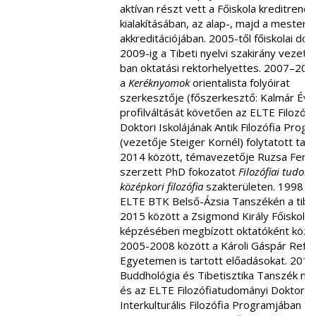
aktívan részt vett a Főiskola kreditrend
kialakításában, az alap-, majd a mester
akkreditációjában. 2005-től főiskolai do
2009-ig a Tibeti nyelvi szakirány vezet
ban oktatási rektorhelyettes. 2007–200
a
Keréknyomok
orientalista folyóirat
szerkesztője (főszerkesztő: Kalmár Éva)
profilváltását követően az ELTE Filozóf
Doktori Iskolájának Antik Filozófia Prog
(vezetője Steiger Kornél) folytatott ta
2014 között, témavezetője Ruzsa Feren
szerzett PhD fokozatot
Filozófiai tudomá
középkori filozófia
szakterületen. 1998 é
ELTE BTK Belső-Ázsia Tanszékén a tibe
2015 között a Zsigmond Király Főiskola 
képzésében megbízott oktatóként közr
2005-2008 között a Károli Gáspár Refo
Egyetemen is tartott előadásokat. 2019
Buddhológia és Tibetisztika Tanszék me
és az ELTE Filozófiatudományi Doktori I
Interkulturális Filozófia Programjában 