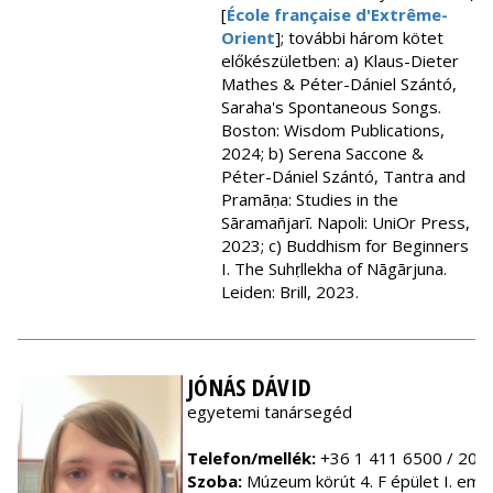
[
École française d'Extrême-
Orient
]; további három kötet
előkészületben: a) Klaus-Dieter
Mathes & Péter-Dániel Szántó,
Saraha's Spontaneous Songs.
Boston: Wisdom Publications,
2024; b) Serena Saccone &
Péter-Dániel Szántó, Tantra and
Pramāṇa: Studies in the
Sāramañjarī. Napoli: UniOr Press,
2023; c) Buddhism for Beginners
I. The Suhṛllekha of Nāgārjuna.
Leiden: Brill, 2023.
JÓNÁS DÁVID
egyetemi tanársegéd
Telefon/mellék:
+36 1 411 6500 / 202
Szoba:
Múzeum körút 4. F épület I. em.