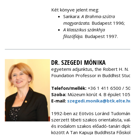
Két könyve jelent meg:
Sankara:
A Brahma-szútra
magyarázata.
Budapest 1996;
A klasszikus szánkhja
filozófiája.
Budapest 1997.
DR. SZEGEDI MÓNIKA
egyetemi adjunktus, the Robert H. N. H
Foundation Professor in Buddhist Studie
Telefon/mellék:
+36 1 411 6500 / 501
Szoba:
Múzeum körút 4. B épület 105
E-mail:
szegedi.monika@btk.elte.hu
1992-ben az Eötvös Loránd Tudomány
szerzett tibeti szakos orientalista, vala
és irodalom szakos előadó-tanári diplo
között A Tan Kapuja Buddhista Főiskola 