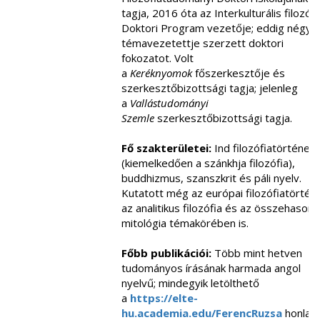
tagja, 2016 óta az Interkulturális filozófi
Doktori Program vezetője; eddig négy
témavezetettje szerzett doktori
fokozatot. Volt
a
Keréknyomok
főszerkesztője és
szerkesztőbizottsági tagja; jelenleg
a
Vallástudományi
Szemle
szerkesztőbizottsági tagja.
Fő szakterületei:
Ind filozófiatörténet
(kiemelkedően a szánkhja filozófia),
buddhizmus, szanszkrit és páli nyelv.
Kutatott még az európai filozófiatörtén
az analitikus filozófia és az összehasonlí
mitológia témakörében is.
Főbb publikációi:
Több mint hetven
tudományos írásának harmada angol
nyelvű; mindegyik letölthető
a
https://elte-
hu.academia.edu/FerencRuzsa
honlapr