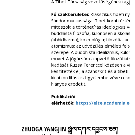
A Tibet Társaság vezetőségének tagja 
Fő szakterületei:
Klasszikus tibeti nye
Sándor munkássága. Tibet korai történet
mítoszok; a történetírás ideologikus voná
buddhista filozófia, különösen a skolaszti
(abhidharma); kozmológia; filozófiai antr
atomizmus; az üdvözülés elméleti feltéte
szerepe. A buddhista idealizmus, külön
művei. A jógácsára alapvető filozófiai sz
kiadását Ruzsa Ferenccel közösen a vilá
készítették el; a szanszkrit és a tibeti s
kínai fordítást is figyelembe véve rekons
hiányos eredetit.
Publikációi
elérhetők:
https://elte.academia.ed
ZHUOGA YANGJIN སྒྲོལ་དཀར་དབྱངས་ཅན།