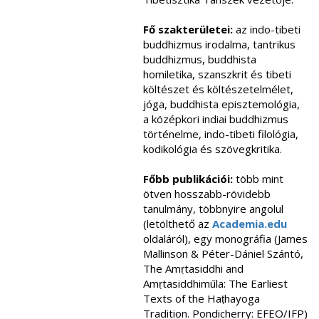
Fő szakterületei:
az indo-tibeti
buddhizmus irodalma, tantrikus
buddhizmus, buddhista
homiletika, szanszkrit és tibeti
költészet és költészetelmélet,
jóga, buddhista episztemológia,
a középkori indiai buddhizmus
történelme, indo-tibeti filológia,
kodikológia és szövegkritika.
Főbb publikációi:
több mint
ötven hosszabb-rövidebb
tanulmány, többnyire angolul
(letölthető az
Academia.edu
oldaláról), egy monográfia (James
Mallinson & Péter-Dániel Szántó,
The Amṛtasiddhi and
Amṛtasiddhimūla: The Earliest
Texts of the Haṭhayoga
Tradition. Pondicherry: EFEO/IFP)