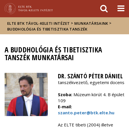
Események
ELTE a
Hírek
sajtóban
>
>
ELTE BTK TÁVOL-KELETI INTÉZET
MUNKATÁRSAINK
BUDDHOLÓGIA ÉS TIBETISZTIKA TANSZÉK
A BUDDHOLÓGIA ÉS TIBETISZTIKA
TANSZÉK MUNKATÁRSAI
DR. SZÁNTÓ PÉTER DÁNIEL
tanszékvezető, egyetemi docens
Szoba:
Múzeum körút 4. B épület
109
E-mail:
szanto.peter@btk.elte.hu
Az ELTE tibeti (2004) illetve