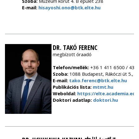
Szoba:
Múzeum körút 4. B épület 238
E-mail:
hisayoshi.ono@btk.elte.hu
DR. TAKÓ FERENC
megbízott óraadó
Telefon/mellék:
+36 1 411 6500 / 433
Szoba:
1088 Budapest, Rákóczi út 5., 2
E-mail:
tako.ferenc@btk.elte.hu
Publikációs lista:
mtmt.hu
Weboldal:
https://elte.academia.ed
Doktori adatlap:
doktori.hu