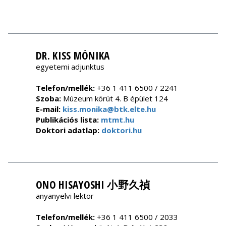
DR. KISS MÓNIKA
egyetemi adjunktus
Telefon/mellék:
+36 1 411 6500 / 2241
Szoba:
Múzeum körút 4. B épület 124
E-mail:
kiss.monika@btk.elte.hu
Publikációs lista:
mtmt.hu
Doktori adatlap:
doktori.hu
ONO HISAYOSHI 小野久禎
anyanyelvi lektor
Telefon/mellék:
+36 1 411 6500 / 2033