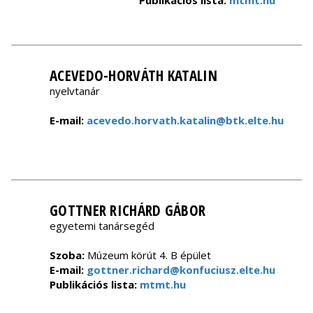
Publikációs lista:
mtmt.hu
ACEVEDO-HORVÁTH KATALIN
nyelvtanár
E-mail:
acevedo.horvath.katalin@btk.elte.hu
GOTTNER RICHÁRD GÁBOR
egyetemi tanársegéd
Szoba:
Múzeum körút 4. B épület
E-mail:
gottner.richard@konfuciusz.elte.hu
Publikációs lista:
mtmt.hu