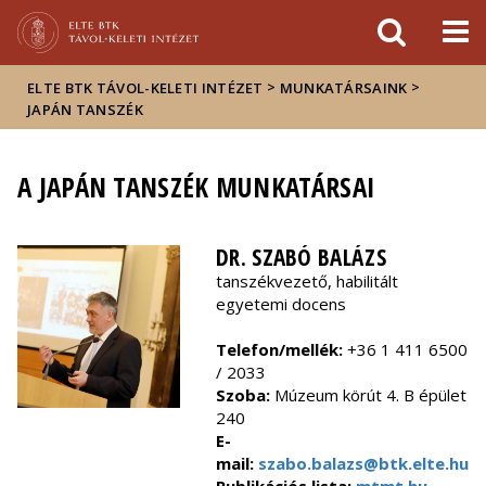
Események
ELTE a
Hírek
sajtóban
>
>
ELTE BTK TÁVOL-KELETI INTÉZET
MUNKATÁRSAINK
JAPÁN TANSZÉK
A JAPÁN TANSZÉK MUNKATÁRSAI
DR. SZABÓ BALÁZS
tanszékvezető, habilitált
egyetemi docens
Telefon/mellék:
+36 1 411 6500
/ 2033
Szoba:
Múzeum körút 4. B épület
240
E-
mail:
szabo.balazs@btk.elte.hu