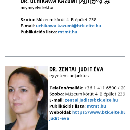
DR. UCHIKAWA KAZUMI 内川かずみ
anyanyelvi lektor
Szoba:
Múzeum körút 4. B épület 238
E-mail:
uchikawa.kazumi@btk.elte.hu
Publikációs lista:
mtmt.hu
DR. ZENTAI JUDIT ÉVA
egyetemi adjunktus
Telefon/mellék:
+36 1 411 6500 / 203
Szoba:
Múzeum körút 4. B épület 239
E-mail:
zentai.judit@btk.elte.hu
Publikációs lista:
mtmt.hu
Weboldal:
https://www.btk.elte.hu/
judit-eva