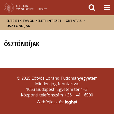
Események
ELTE a
Hírek
sajtóban
>
>
ELTE BTK TÁVOL-KELETI INTÉZET
OKTATÁS
ÖSZTÖNDÍJAK
ÖSZTÖNDÍJAK
© 2025 Eötvös Loránd Tudományegyetem
Minden jog fenntartva.
1053 Budapest, Egyetem tér 1–3.
Központi telefonszám: +36 1 411 6500
Webfejlesztés: