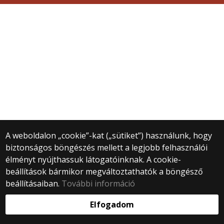
A weboldalon „cookie”-kat („sütiket”) használunk, hogy
biztonságos böngészés mellett a legjobb felhasználói
élményt nyújthassuk látogatóinknak. A cookie-
beállítások bármikor megváltoztathatók a böngésző
beállításaiban.
További információ
Elfogadom