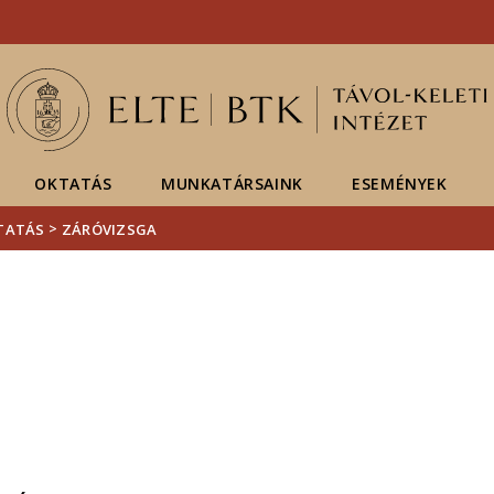
Események
ELTE a
Hírek
sajtóban
OKTATÁS
MUNKATÁRSAINK
ESEMÉNYEK
>
TATÁS
ZÁRÓVIZSGA