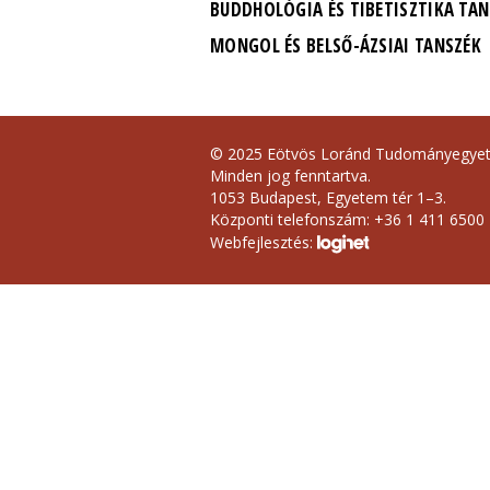
BUDDHOLÓGIA ÉS TIBETISZTIKA TAN
MONGOL ÉS BELSŐ-ÁZSIAI TANSZÉK
© 2025 Eötvös Loránd Tudományegye
Minden jog fenntartva.
1053 Budapest, Egyetem tér 1–3.
Központi telefonszám: +36 1 411 6500
Webfejlesztés: