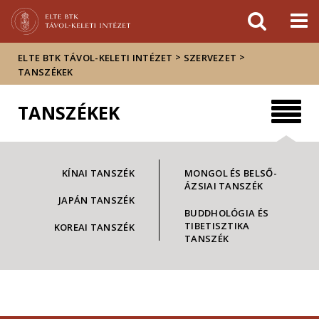
Események
ELTE a
Hírek
sajtóban
>
>
ELTE BTK TÁVOL-KELETI INTÉZET
SZERVEZET
TANSZÉKEK
TANSZÉKEK
KÍNAI TANSZÉK
MONGOL ÉS BELSŐ-
ÁZSIAI TANSZÉK
JAPÁN TANSZÉK
BUDDHOLÓGIA ÉS
TIBETISZTIKA
KOREAI TANSZÉK
TANSZÉK