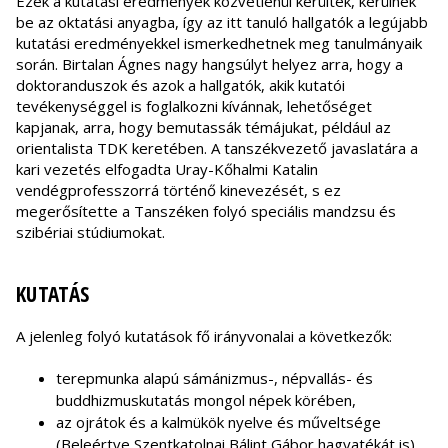
Ezek a kutatási eredmények közvetlenül kerültek, kerülnek
be az oktatási anyagba, így az itt tanuló hallgatók a legújabb
kutatási eredményekkel ismerkedhetnek meg tanulmányaik
során. Birtalan Ágnes nagy hangsúlyt helyez arra, hogy a
doktoranduszok és azok a hallgatók, akik kutatói
tevékenységgel is foglalkozni kívánnak, lehetőséget
kapjanak, arra, hogy bemutassák témájukat, például az
orientalista TDK keretében. A tanszékvezető javaslatára a
kari vezetés elfogadta Uray-Kőhalmi Katalin
vendégprofesszorrá történő kinevezését, s ez
megerősítette a Tanszéken folyó speciális mandzsu és
szibériai stúdiumokat.
KUTATÁS
A jelenleg folyó kutatások fő irányvonalai a következők:
terepmunka alapú sámánizmus-, népvallás- és
buddhizmuskutatás mongol népek körében,
az ojrátok és a kalmükök nyelve és műveltsége
(Beleértve Szentkatolnai Bálint Gábor hagyatékát is),