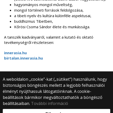
hagyományos mongol műveltség,
mongol történeti források feldolgozása,
a tibeti nyelv és kultúra különféle aspektusai,
buddhizmus Tibetben,
Kőrösi Csoma Sándor élete és munkássága.
A tanszék kiadványairól, valamint a kutató és oktató
tevékenységről részletesen:
innerasia.hu
birtalan.innerasia.hu
A weboldalon „cookie”-kat („sütiket”) használunk, hogy
biztonságos böngészés mellett a legjobb felhasználói
© 2025 Eötvös Loránd Tudományegyetem
élményt nyújthassuk látogatóinknak. A cookie-
Minden jog fenntartva.
beállítások bármikor megváltoztathatók a böngésző
1053 Budapest, Egyetem tér 1–3.
Központi telefonszám: +36 1 411 6500
beállításaiban.
További információ
Webfejlesztés: