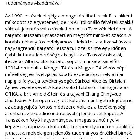
Tudományos Akadémiával.
Az 1990-es évek elejéig a mongol és tibeti szak B-szakként
működött az egyetemen, de 1993-tól önálló felvételi szakká
válásuk jelentős változásokat hozott a Tanszék életében. A
hallgatói létszám ugrásszerűen megnőtt mindkét szakon. A
korábbi néhány fős évfolyamokat felváltotta a tízes-húszas
nagyságrendű hallgatói létszám. Ezzel szinte egy időben
újabb kutatási lehetőségek is nyíltak a Tanszék oktatói,
illetve az Altajisztikai Kutatócsoport munkatársai előtt.
1991-ben indult a Mongol TA és a Magyar TA közös népi
műveltség és nyelvjárás kutató expedíciója, mely a mai
napig is folytatja tevékenységét Sárközi Alice és Birtalan
Ágnes vezetésével. A kutatásokat többször támogatta az
OTKA, a brit Arnold-Stein és a tajvani Chiang Ching-kuo
alapítvány. A terepen végzett kutatás már Ligeti idejében is
az adatgyűjtés fontos módszere volt, ez a tevékenység
azonban az expedíció indulásával új lendületet kapott. A
Tanszéken folyó hagyományosan magas szintű nyelvi
képzésre alapozva a kutatók a terepen olyan információkhoz
juthattak, melyek igen jelentős tudományos értékkel bírnak.