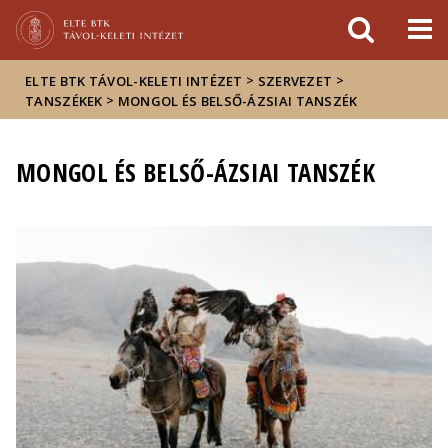
Események
ELTE a
Hírek
sajtóban
>
>
ELTE BTK TÁVOL-KELETI INTÉZET
SZERVEZET
>
TANSZÉKEK
MONGOL ÉS BELSŐ-ÁZSIAI TANSZÉK
MONGOL ÉS BELSŐ-ÁZSIAI TANSZÉK