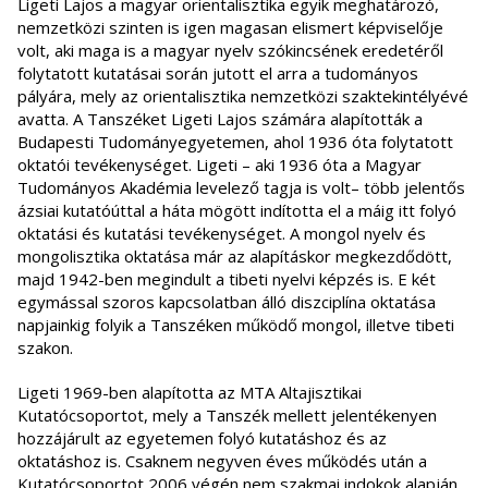
Ligeti Lajos a magyar orientalisztika egyik meghatározó,
nemzetközi szinten is igen magasan elismert képviselője
volt, aki maga is a magyar nyelv szókincsének eredetéről
folytatott kutatásai során jutott el arra a tudományos
pályára, mely az orientalisztika nemzetközi szaktekintélyévé
avatta. A Tanszéket Ligeti Lajos számára alapították a
Budapesti Tudományegyetemen, ahol 1936 óta folytatott
oktatói tevékenységet. Ligeti – aki 1936 óta a Magyar
Tudományos Akadémia levelező tagja is volt– több jelentős
ázsiai kutatóúttal a háta mögött indította el a máig itt folyó
oktatási és kutatási tevékenységet. A mongol nyelv és
mongolisztika oktatása már az alapításkor megkezdődött,
majd 1942-ben megindult a tibeti nyelvi képzés is. E két
egymással szoros kapcsolatban álló diszciplína oktatása
napjainkig folyik a Tanszéken működő mongol, illetve tibeti
szakon.
Ligeti 1969-ben alapította az MTA Altajisztikai
Kutatócsoportot, mely a Tanszék mellett jelentékenyen
hozzájárult az egyetemen folyó kutatáshoz és az
oktatáshoz is. Csaknem negyven éves működés után a
Kutatócsoportot 2006 végén nem szakmai indokok alapján