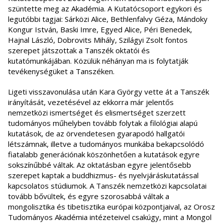
szüntette meg az Akadémia. A Kutatócsoport egykori és
legutóbbi tagjai: Sárközi Alice, Bethlenfalvy Géza, Mándoky
Kongur István, Baski Imre, Egyed Alice, Péri Benedek,
Hajnal László, Dobrovits Mihály, Szilágyi Zsolt fontos
szerepet játszottak a Tanszék oktatói és
kutatómunkájában. Közülük néhányan ma is folytatják
tevékenységüket a Tanszéken.
Ligeti visszavonulása után Kara György vette át a Tanszék
irányítását, vezetésével az ekkorra már jelentős
nemzetközi ismertséget és elismertséget szerzett
tudományos műhelyben tovább folytak a filológiai alapú
kutatások, de az örvendetesen gyarapodó hallgatói
létszámnak, illetve a tudományos munkába bekapcsolódó
fiatalabb generációnak köszönhetően a kutatások egyre
sokszínűbbé váltak. Az oktatásban egyre jelentősebb
szerepet kaptak a buddhizmus- és nyelvjáráskutatással
kapcsolatos stúdiumok. A Tanszék nemzetközi kapcsolatai
tovább bővültek, és egyre szorosabbá váltak a
mongolisztika és tibetisztika európai központjaival, az Orosz
Tudományos Akadémia intézeteivel csakúgy, mint a Mongol