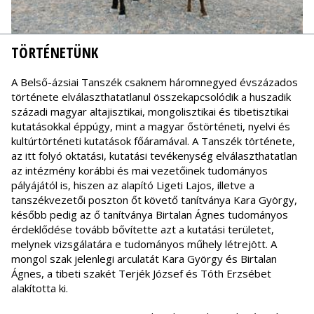
TÖRTÉNETÜNK
A Belső-ázsiai Tanszék csaknem háromnegyed évszázados
története elválaszthatatlanul összekapcsolódik a huszadik
századi magyar altajisztikai, mongolisztikai és tibetisztikai
kutatásokkal éppúgy, mint a magyar őstörténeti, nyelvi és
kultúrtörténeti kutatások főáramával. A Tanszék története,
az itt folyó oktatási, kutatási tevékenység elválaszthatatlan
az intézmény korábbi és mai vezetőinek tudományos
pályájától is, hiszen az alapító Ligeti Lajos, illetve a
tanszékvezetői poszton őt követő tanítványa Kara György,
később pedig az ő tanítványa Birtalan Ágnes tudományos
érdeklődése tovább bővítette azt a kutatási területet,
melynek vizsgálatára e tudományos műhely létrejött. A
mongol szak jelenlegi arculatát Kara György és Birtalan
Ágnes, a tibeti szakét Terjék József és Tóth Erzsébet
alakította ki.