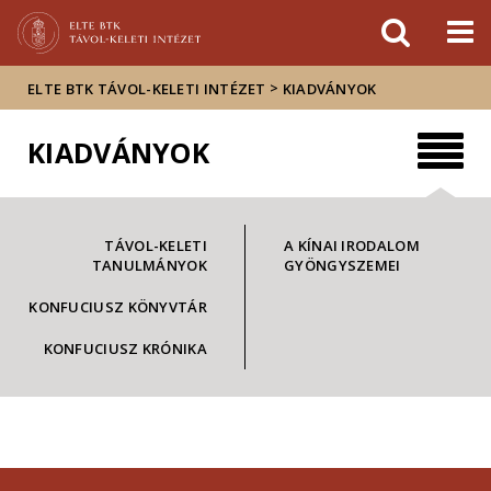
Események
ELTE a
Hírek
sajtóban
>
ELTE BTK TÁVOL-KELETI INTÉZET
KIADVÁNYOK
KIADVÁNYOK
TÁVOL-KELETI
A KÍNAI IRODALOM
TANULMÁNYOK
GYÖNGYSZEMEI
KONFUCIUSZ KÖNYVTÁR
KONFUCIUSZ KRÓNIKA